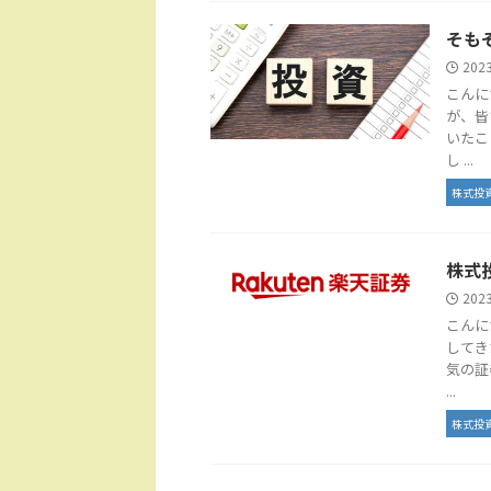
そも
202
こんに
が、皆
いたこ
し ...
株式投
株式
202
こんに
してき
気の証
...
株式投