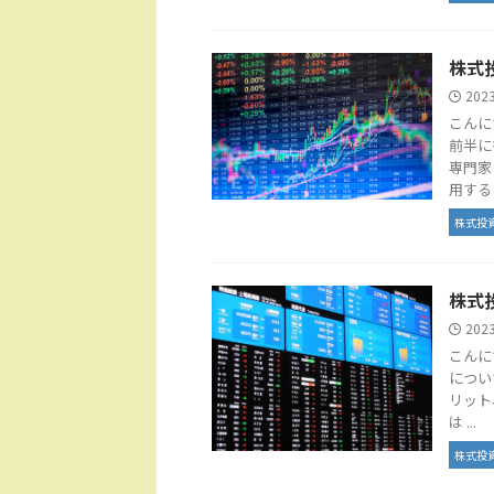
株式
202
こんに
前半に
専門家
用する .
株式投
株式
202
こんに
につい
リット
は ...
株式投