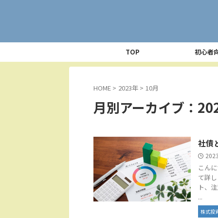
TOP
初心者
HOME
>
2023年
>
10月
月別アーカイブ：202
社債
202
こんに
て詳し
ト、注
...
株式投