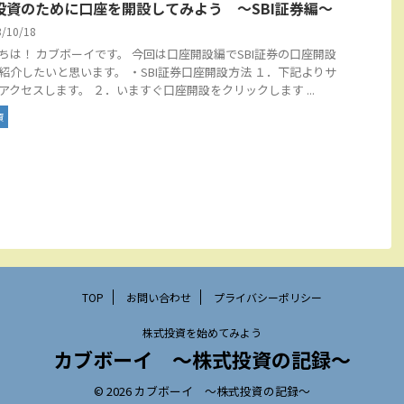
投資のために口座を開設してみよう ～SBI証券編～
3/10/18
ちは！ カブボーイです。 今回は口座開設編でSBI証券の口座開設
紹介したいと思います。 ・SBI証券口座開設方法 １．下記よりサ
アクセスします。 ２．いますぐ口座開設をクリックします ...
資
TOP
お問い合わせ
プライバシーポリシー
株式投資を始めてみよう
カブボーイ 〜株式投資の記録〜
© 2026 カブボーイ 〜株式投資の記録〜