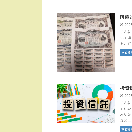
国債
202
こんに
いて詳
ト、注
株式投
投資
202
こんに
ていた
みや始
など ...
株式投