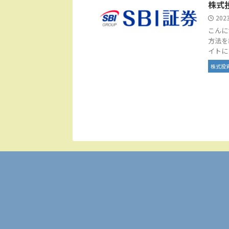
株式
202
こんに
方法を
イトに
株式投