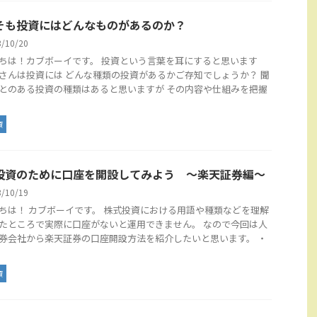
そも投資にはどんなものがあるのか？
3/10/20
ちは！カブボーイです。 投資という言葉を耳にすると思います
さんは投資には どんな種類の投資があるかご存知でしょうか？ 聞
とのある投資の種類はあると思いますが その内容や仕組みを把握
資
投資のために口座を開設してみよう ～楽天証券編～
3/10/19
ちは！ カブボーイです。 株式投資における用語や種類などを理解
たところで実際に口座がないと運用できません。 なので今回は人
券会社から楽天証券の口座開設方法を紹介したいと思います。 ・
資